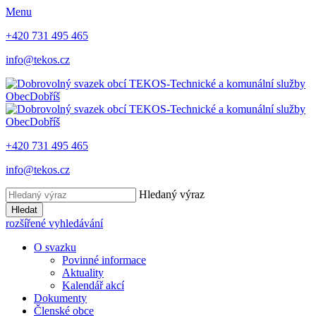
Menu
+420 731 495 465
info@tekos.cz
Obec
Dobříš
Obec
Dobříš
+420 731 495 465
info@tekos.cz
Hledaný výraz
Hledat
rozšířené vyhledávání
O svazku
Povinné informace
Aktuality
Kalendář akcí
Dokumenty
Členské obce